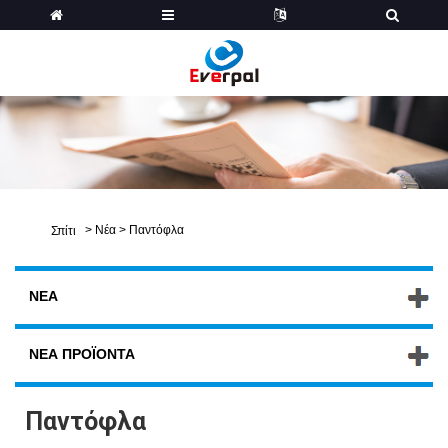
>
Νέα
>
Παντόφλα
Σπίτι
ΝΈΑ
ΝΈΑ ΠΡΟΪΌΝΤΑ
Παντόφλα