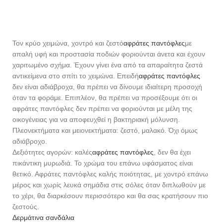
Τον κρύο χειμώνα, χοντρό και ζεστό
αφράτες παντόφλες
με
απαλή υφή και προστασία ποδιών φοριούνται άνετα και έχουν
χαριτωμένο σχήμα. Έχουν γίνει ένα από τα απαραίτητα ζεστά
αντικείμενα στο σπίτι το χειμώνα. Επειδή
αφράτες παντόφλες
δεν είναι αδιάβροχα, θα πρέπει να δίνουμε ιδιαίτερη προσοχή
όταν τα φοράμε. Επιπλέον, θα πρέπει να προσέξουμε ότι οι
αφράτες παντόφλες δεν πρέπει να φοριούνται με μέλη της
οικογένειας για να αποφευχθεί η βακτηριακή μόλυνση.
Πλεονεκτήματα και μειονεκτήματα: ζεστό, μαλακό. Όχι όμως
αδιάβροχο.
Δεξιότητες αγορών: καλές
αφράτες παντόφλες
, δεν θα έχει
πικάντικη μυρωδιά. Το χρώμα του επάνω υφάσματος είναι
θετικό. Αφράτες παντόφλες καλής ποιότητας, με χοντρό επάνω
μέρος και χωρίς λευκά σημάδια στις σόλες όταν διπλωθούν με
το χέρι, θα διαρκέσουν περισσότερο και θα σας κρατήσουν πιο
ζεστούς.
Δερμάτινα σανδάλια