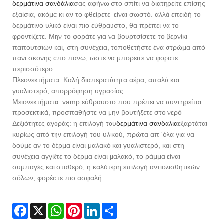
δερμάτινα σανδάλια
σας αφήνω στο σπίτι να διατηρείτε επίσης
εξαίσια, ακόμα κι αν το φθείρετε, είναι σωστό. αλλά επειδή το
δερμάτινο υλικό είναι πιο εύθραυστο, θα πρέπει να το
φροντίζετε. Μην το φοράτε για να βουρτσίσετε το βερνίκι
παπουτσιών και, στη συνέχεια, τοποθετήστε ένα στρώμα από
πανί σκόνης από πάνω, ώστε να μπορείτε να φοράτε
περισσότερο.
Πλεονεκτήματα: Καλή διαπερατότητα αέρα, απαλό και
γυαλιστερό, απορρόφηση υγρασίας
Μειονεκτήματα: vamp εύθραυστο που πρέπει να συντηρείται
προσεκτικά, προσπαθήστε να μην βουτήξετε στο νερό
Δεξιότητες αγοράς: η επιλογή του
δερμάτινα σανδάλια
εξαρτάται
κυρίως από την επιλογή του υλικού, πρώτα απ 'όλα για να
δούμε αν το δέρμα είναι μαλακό και γυαλιστερό, και στη
συνέχεια αγγίξτε το δέρμα είναι μαλακό, το ράμμα είναι
συμπαγές και σταθερό, η καλύτερη επιλογή αντιολισθητικών
σόλων, φορέστε πιο ασφαλή.
Facebook
X
WhatsApp
Pinterest
LinkedIn
Share