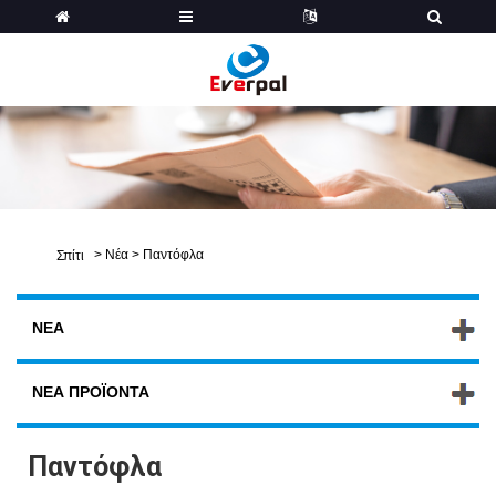
>
Νέα
>
Παντόφλα
Σπίτι
ΝΈΑ
ΝΈΑ ΠΡΟΪΌΝΤΑ
Παντόφλα