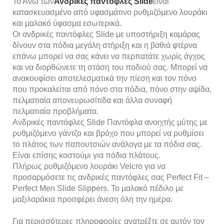
Το Άνω των
Ανδρικές παντόφλες Slide
είναι
κατασκευασμένο από υφασμάτινο ρυθμιζόμενο λουράκι
και μαλακό ύφασμα εσωτερικά.
Οι ανδρικές παντόφλες Slide με υποστήριξη καμάρας
δίνουν στα πόδια μεγάλη στήριξη και η βαθιά φτέρνα
επάνω μπορεί να σας κάνει να περπατάτε χωρίς άγχος
και να διορθώνετε τη στάση του ποδιού σας. Μπορεί να
ανακουφίσει αποτελεσματικά την πίεση και τον πόνο
που προκαλείται από πόνο στα πόδια, πόνο στην αψίδα,
πελματιαία απονευρωσίτιδα και άλλα συναφή
πελματιαία προβλήματα.
Ανδρικές παντόφλες Slide Παντόφλα ανοιχτής μύτης με
ρυθμιζόμενο γάντζο και βρόχο που μπορεί να ρυθμίσει
το πλάτος των παπουτσιών ανάλογα με τα πόδια σας.
Είναι επίσης κοστούμι για πόδια πλάτους.
Πλήρως ρυθμιζόμενο λουράκι Velcro για να
προσαρμόσετε τις ανδρικές παντόφλες σας Perfect Fit –
Perfect Men Slide Slippers. Το μαλακό πέδιλο με
μαξιλαράκια προσφέρει άνεση όλη την ημέρα.
Για περισσότερες πληροφορίες ανατρέξτε σε αυτόν τον