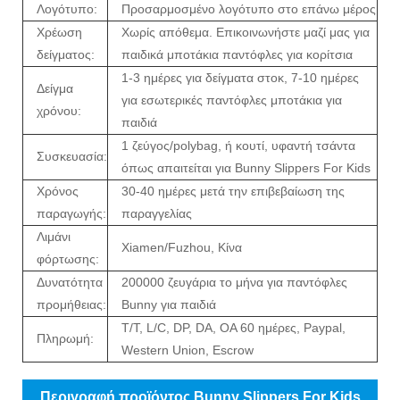
Λογότυπο:
Προσαρμοσμένο λογότυπο στο επάνω μέρος
Χρέωση
Χωρίς απόθεμα. Επικοινωνήστε μαζί μας για
δείγματος:
παιδικά μποτάκια παντόφλες για κορίτσια
1-3 ημέρες για δείγματα στοκ, 7-10 ημέρες
Δείγμα
για εσωτερικές παντόφλες μποτάκια για
χρόνου:
παιδιά
1 ζεύγος/polybag, ή κουτί, υφαντή τσάντα
Συσκευασία:
όπως απαιτείται για Bunny Slippers For Kids
Χρόνος
30-40 ημέρες μετά την επιβεβαίωση της
παραγωγής:
παραγγελίας
Λιμάνι
Xiamen/Fuzhou, Κίνα
φόρτωσης:
Δυνατότητα
200000 ζευγάρια το μήνα για παντόφλες
προμήθειας:
Bunny για παιδιά
T/T, L/C, DP, DA, OA 60 ημέρες, Paypal,
Πληρωμή:
Western Union, Escrow
Περιγραφή προϊόντος Bunny Slippers For Kids