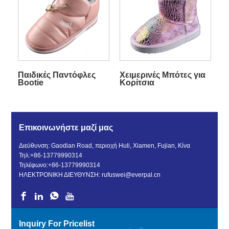
Παιδικές Παντόφλες
Χειμερινές Μπότες για
Bootie
Κορίτσια
Επικοινωνήστε μαζί μας
Διεύθυνση: Gaodian Road, περιοχή Huli, Xiamen, Fujian, Κίνα
Τηλ:
+86-13779990314
Τηλέφωνο:
+86-13779990314
ΗΛΕΚΤΡΟΝΙΚΗ ΔΙΕΥΘΥΝΣΗ:
rufuswei@everpal.cn
Inquiry For Pricelist