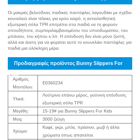
Οι μακριές βελούδινες παιδικές παντόφλες λαγουδάκι με σχέδιο
κουνελιού είναι τέλειες για κρύο καιρό, η αντιολισθητική
εξωτερική σόλα TPR επιτρέπει στα παιδιά να τη φορούν
οπουδήποτε, συμπεριλαμβανομένου του υπνοδωματίου, του
μπάνιου, του κήπου κ.λπ. Η επένδυση δεν είναι μόνο ζεστή,
αλλά και άνετη για να φορέσει αυτό το κουνελάκι παντόφλες για
παιδιά μια ολόκληρη μέρα.
Προδιαγραφές προϊόντος Bunny Slippers For
Kids
Αριθμός
E0360234
Μοντέλου:
Λούτρινο επάνω μέρος, γούνινη επένδυση,
Υλικά:
εξωτερική σόλα TPR
Μεγέθη:
15-19# για Bunny Slippers For Kids
Moq:
3000 ζεύγη
Καφέ, γκρι, μπλε, πράσινο, μωβ ή άλλα
Χρώμα:
χρώματα όπως απαιτείται.