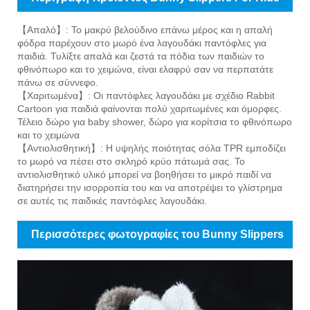
【Απαλό】: Το μακρύ βελούδινο επάνω μέρος και η απαλή
φόδρα παρέχουν στο μωρό ένα λαγουδάκι παντόφλες για
παιδιά. Τυλίξτε απαλά και ζεστά τα πόδια των παιδιών το
φθινόπωρο και το χειμώνα, είναι ελαφρύ σαν να περπατάτε
πάνω σε σύννεφο.
【Χαριτωμένα】: Οι παντόφλες λαγουδάκι με σχέδιο Rabbit
Cartoon για παιδιά φαίνονται πολύ χαριτωμένες και όμορφες.
Τέλειο δώρο για baby shower, δώρο για κορίτσια το φθινόπωρο
και το χειμώνα
【Αντιολισθητική】: Η υψηλής ποιότητας σόλα TPR εμποδίζει
το μωρό να πέσει στο σκληρό κρύο πάτωμά σας. Το
αντιολισθητικό υλικό μπορεί να βοηθήσει το μικρό παιδί να
διατηρήσει την ισορροπία του και να αποτρέψει το γλίστρημα
σε αυτές τις παιδικές παντόφλες λαγουδάκι.
Περισσότερες φωτογραφίες του Bunny Slippers
For Kids