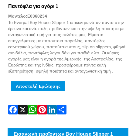
Fac
X
Wha
Pint
Link
Sha
Παντόφλα για αγόρι 1
Μοντέλο:E0360234
Το Everpal Boy House Slipper 1 επικεντρωνόταν πάντα στην
έρευνα και ανάπτυξη προϊόντων και στην υψηλή ποιότητα με
ανταγωνιστική τιμή για τους πελάτες μας. Είμαστε
επαγγελματίες με παπούτσια παραλίας, παντόφλες
εσωτερικού χώρου, παπούτσια ντους, slip on slippers, φθηνά
σανδάλια, παντόφλες λαγουδάκι για παιδιά κ.λπ. Οι κύριες
αγορές μας είναι η αγορά της Αμερικής, της Αυστραλίας, της
Ευρώπης και της Ινδίας, προσφέρουμε πάντα καλή
εξυπηρέτηση, υψηλή ποιότητα και ανταγωνιστική τιμή .
Αποστολή Ερώτησης
Εισαγωγή προϊόντων Boy House Slipper 1