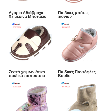
Αγόρια Αδιάβροχα
Παιδικές μπότες
Χειμερινά Μποτάκια
χιονιού
Ζεστά χειμωνιάτικα
Παιδικές Παντόφλες
παιδικά παπούτσια
Bootie