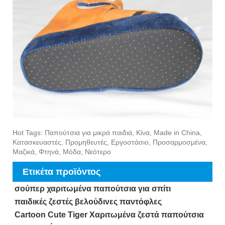
Hot Tags: Παπούτσια για μικρά παιδιά, Κίνα, Made in China,
Κατασκευαστές, Προμηθευτές, Εργοστάσιο, Προσαρμοσμένα,
Μαζικά, Φτηνά, Μόδα, Νεότερο
Ετικέτα προϊόντος
σούπερ χαριτωμένα παπούτσια για σπίτι
παιδικές ζεστές βελούδινες παντόφλες
Cartoon Cute Tiger Χαριτωμένα ζεστά παπούτσια