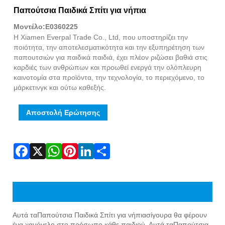
Fac
X
Wha
Pint
Link
Sha
Παπούτσια Παιδικά Σπίτι για νήπια
Μοντέλο:E0360225
Η Xiamen Everpal Trade Co., Ltd, που υποστηρίζει την
ποιότητα, την αποτελεσματικότητα και την εξυπηρέτηση των
παπουτσιών για παιδικά παιδιά, έχει πλέον ριζώσει βαθιά στις
καρδιές των ανθρώπων και προωθεί ενεργά την ολόπλευρη
καινοτομία στα προϊόντα, την τεχνολογία, το περιεχόμενο, το
μάρκετινγκ και ούτω καθεξής.
Αποστολή Ερώτησης
Παρουσίαση προϊόντων για παιδικά παπουτσάκια
Αυτά τα
Παπούτσια Παιδικά Σπίτι για νήπια
σίγουρα θα φέρουν
ένα χαμόγελο στο πρόσωπο κάθε παιδιού. Αυτά τα
Παπούτσια