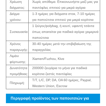
Χρέωση
Χωρίς απόθεμα. Επικοινωνήστε μαζί μας για
δείγματος:
παντόφλες σπιτιού για μικρά αγόρια
Δείγμα
1-3 ημέρες για δείγματα στοκ, 7-10 ημέρες
χρόνου:
για παπούτσια σπιτιού για μικρά κορίτσια
1 ζεύγος/polybag, ή κουτί, υφαντή τσάντα
Συσκευασία:
όπως απαιτείται για παιδικά αγόρια χειμερινά
παπούτσια
Χρόνος
30-40 ημέρες μετά την επιβεβαίωση της
παραγωγής:
παραγγελίας
Λιμάνι
Xiamen/Fuzhou, Κίνα
φόρτωσης:
Δυνατότητα
200000 ζευγάρια το μήνα για παιδικά
προμήθειας:
κορίτσια ζεστές παντόφλες
T/T, L/C, DP, DA, OA 60 ημέρες, Paypal,
Πληρωμή:
Western Union, Escrow
Περιγραφή προϊόντος των παπουτσιών για