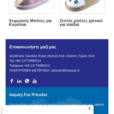
Χειμερινές Μπότες για
Ζεστές μπότες χιονιού
Κορίτσια
για παιδιά
Επικοινωνήστε μαζί μας
Διεύθυνση: Gaodian Road, περιοχή Huli, Xiamen, Fujian, Κίνα
Τηλ:
+86-13779990314
Τηλέφωνο:
+86-13779990314
ΗΛΕΚΤΡΟΝΙΚΗ ΔΙΕΥΘΥΝΣΗ:
rufuswei@everpal.cn
Inquiry For Pricelist
Για ερωτήσεις σχετικά με τα προϊόντα ή τον τιμοκατάλογό μας, αφήστε
X
μας το email σας και θα επικοινωνήσουμε εντός 24 ωρών.