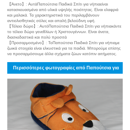
παιδικά παιδιά
【Άνετο】: Αυτά
Παπούτσια Παιδικά Σπίτι για νήπια
είναι
κατασκευασμένα από υλικά υψηλής ποιότητας. Είναι ελαφριά
και μαλακά. Τα χαρακτηριστικά του περιλαμβάνουν
αντιολισθητικές σόλες και απαλή βελούδινη υφή.
【Τέλειο δώρο】: Αυτό
Παπούτσια Παιδικά Σπίτι για νήπια
κάντε
το τέλειο δώρο γενεθλίων ή Χριστουγέννων. Είναι άνετα,
διασκεδαστικά και πολύ προσιτά
【Προσαρμοσμένο】: Το
Παπούτσια Παιδικά Σπίτι για νήπια
με
ζωικά στοιχεία είναι ελκυστικά για τα παιδιά. Μπορούμε επίσης
να προσαρμόσουμε άλλα σχήματα ζώων κατόπιν αιτήματος.
Περισσότερες φωτογραφίες από Παπούτσια για
Παιδικά Σπίτια