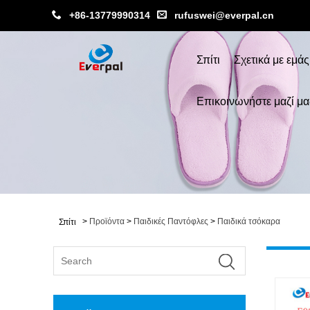
+86-13779990314
rufuswei@everpal.cn
Σπίτι
Σχετικά με εμάς
Επικοινωνήστε μαζί μα
>
Προϊόντα
>
Παιδικές Παντόφλες
>
Παιδικά τσόκαρα
Σπίτι