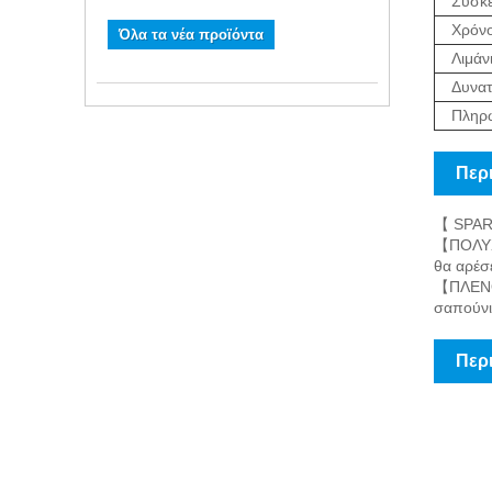
Συσκε
Χρόν
Όλα τα νέα προϊόντα
Λιμάν
Δυνατ
Πληρ
Περ
【 SPARK
【ΠΟΛΥΧΡ
θα αρέσε
【ΠΛΕΝΟΝ
σαπούνι
Περ