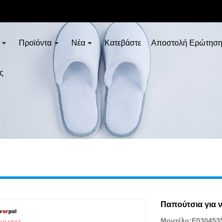
Προϊόντα
Νέα
Κατεβάστε
Αποστολή Ερώτησ
ς
Παπούτσια για ν
Μοντέλο:E030453