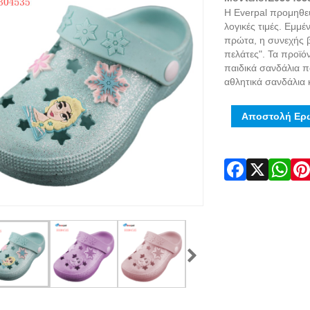
Η Everpal προμηθεύ
λογικές τιμές. Εμμ
πρώτα, η συνεχής β
πελάτες". Τα προϊό
παιδικά σανδάλια π
αθλητικά σανδάλια 
Αποστολή Ερ