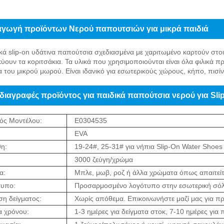
αγωγή προϊόντων Νερού παπουτσιών για μικρά παιδιά
ικά slip-on υδάτινα παπούτσια σχεδιασμένα με χαριτωμένο καρτούν στ
ουν τα κοριτσάκια. Τα υλικά που χρησιμοποιούνται είναι όλα φιλικά πρ
α του μικρού μωρού. Είναι ιδανικό για εσωτερικούς χώρους, κήπο, πισίν
ιαγραφές προϊόντος για παιδικά παπούτσια νερού για Sli
ός Μοντέλου:
E0304535
:
EVA
η:
19-24#, 25-31# για νήπια Slip-On Water Shoes
3000 ζεύγη/χρώμα
α:
Μπλε, μωβ, ροζ ή άλλα χρώματα όπως απαιτείτ
τυπο:
Προσαρμοσμένο λογότυπο στην εσωτερική σόλα
η δείγματος:
Χωρίς απόθεμα. Επικοινωνήστε μαζί μας για π
α χρόνου:
1-3 ημέρες για δείγματα στοκ, 7-10 ημέρες γι