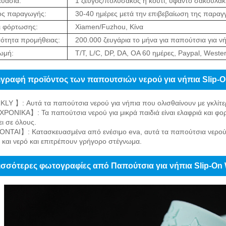
υασία:
1 ζεύγος/πολυσάκος ή κουτί, υφαντό σακουλάκι
ος παραγωγής:
30-40 ημέρες μετά την επιβεβαίωση της παραγγ
ι φόρτωσης:
Xiamen/Fuzhou, Κίνα
ότητα προμήθειας:
200.000 ζευγάρια το μήνα για παπούτσια για ν
ωμή:
T/T, L/C, DP, DA, OA 60 ημέρες, Paypal, Weste
ιγραφή προϊόντος των παπουτσιών νερού για νήπια Slip-
LY 】: Αυτά τα παπούτσια νερού για νήπια που ολισθαίνουν με γκλίτερ 
ΟΝΙΚΑ】: Τα παπούτσια νερού για μικρά παιδιά είναι ελαφριά και φοριο
ι σε όλους.
ΤΑΙ】: Κατασκευασμένα από ενέσιμο eva, αυτά τα παπούτσια νερού γ
 και νερό και επιτρέπουν γρήγορο στέγνωμα.
ισσότερες φωτογραφίες από Παπούτσια για νήπια Slip-On 