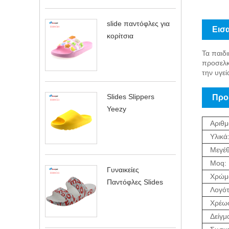
slide παντόφλες για
Εισ
κορίτσια
Τα παιδ
προσελκύ
την υγεί
Slides Slippers
Προδ
Yeezy
Αριθμ
Υλικά
Μεγέθ
Moq:
Γυναικείες
Χρώμ
Παντόφλες Slides
Λογό
Χρέωσ
Δείγμ