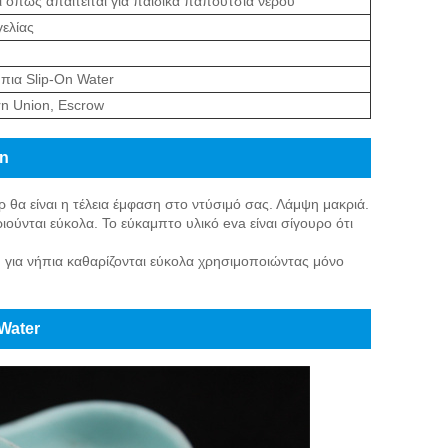
 όπως απαιτείται για παιδικά παπούτσια νερού
ελίας
ήπια Slip-On Water
rn Union, Escrow
On
θα είναι η τέλεια έμφαση στο ντύσιμό σας. Λάμψη μακριά.
ύνται εύκολα. Το εύκαμπτο υλικό eva είναι σίγουρο ότι
ια νήπια καθαρίζονται εύκολα χρησιμοποιώντας μόνο
Water