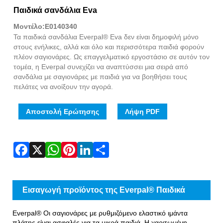
Fac
X
Wha
Pint
Link
Sha
Παιδικά σανδάλια Eva
Μοντέλο:E0140340
Τα παιδικά σανδάλια Everpal® Eva δεν είναι δημοφιλή μόνο
στους ενήλικες, αλλά και όλο και περισσότερα παιδιά φορούν
πλέον σαγιονάρες. Ως επαγγελματικό εργοστάσιο σε αυτόν τον
τομέα, η Everpal συνεχίζει να αναπτύσσει μια σειρά από
σανδάλια με σαγιονάρες με παιδιά για να βοηθήσει τους
πελάτες να ανοίξουν την αγορά.
Αποστολή Ερώτησης
Λήψη PDF
Εισαγωγή προϊόντος της Everpal® Παιδικά
σανδάλια Eva
Everpal® Οι σαγιονάρες με ρυθμιζόμενο ελαστικό ιμάντα
πλάτης είναι ασφαλές για τα μικρά παιδιά. Η χαριτωμένη