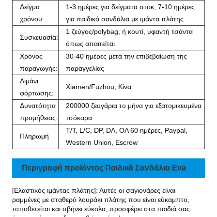
Δείγμα
1-3 ημέρες για δείγματα στοκ, 7-10 ημέρες
χρόνου:
για παιδικά σανδάλια με ιμάντα πλάτης
1 ζεύγος/polybag, ή κουτί, υφαντή τσάντα
Συσκευασία:
όπως απαιτείται
Χρόνος
30-40 ημέρες μετά την επιβεβαίωση της
παραγωγής:
παραγγελίας
Λιμάνι
Xiamen/Fuzhou, Κίνα
φόρτωσης:
Δυνατότητα
200000 ζευγάρια το μήνα για εξατομικευμένα
προμήθειας:
τσόκαρα
T/T, L/C, DP, DA, OA 60 ημέρες, Paypal,
Πληρωμή
Western Union, Escrow
Περιγραφή προϊόντος Παιδικά Σανδάλια Eva
[Ελαστικός ιμάντας πλάτης]: Αυτές οι σαγιονάρες είναι
ραμμένες με σταθερό λουράκι πλάτης που είναι εύκαμπτο,
τοποθετείται και σβήνει εύκολα, προσφέρει στα παιδιά σας