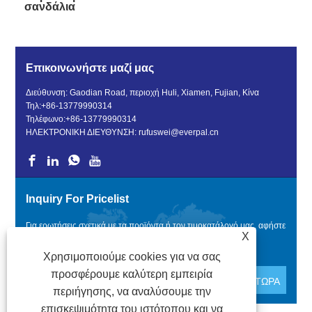
σανδάλια
Επικοινωνήστε μαζί μας
Διεύθυνση: Gaodian Road, περιοχή Huli, Xiamen, Fujian, Κίνα
Τηλ:
+86-13779990314
Τηλέφωνο:
+86-13779990314
ΗΛΕΚΤΡΟΝΙΚΗ ΔΙΕΥΘΥΝΣΗ:
rufuswei@everpal.cn
Inquiry For Pricelist
Για ερωτήσεις σχετικά με τα προϊόντα ή τον τιμοκατάλογό μας, αφήστε
X
μας το email σας και θα επικοινωνήσουμε εντός 24 ωρών.
Χρησιμοποιούμε cookies για να σας
προσφέρουμε καλύτερη εμπειρία
περιήγησης, να αναλύσουμε την
επισκεψιμότητα του ιστότοπου και να