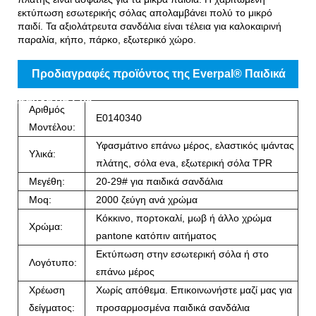
εκτύπωση εσωτερικής σόλας απολαμβάνει πολύ το μικρό
παιδί. Τα αξιολάτρευτα σανδάλια είναι τέλεια για καλοκαιρινή
παραλία, κήπο, πάρκο, εξωτερικό χώρο.
Προδιαγραφές προϊόντος της Everpal® Παιδικά
σανδάλια Eva
Αριθμός
E0140340
Μοντέλου:
Υφασμάτινο επάνω μέρος, ελαστικός ιμάντας
Υλικά:
πλάτης, σόλα eva, εξωτερική σόλα TPR
Μεγέθη:
20-29# για παιδικά σανδάλια
Moq:
2000 ζεύγη ανά χρώμα
Κόκκινο, πορτοκαλί, μωβ ή άλλο χρώμα
Χρώμα:
pantone κατόπιν αιτήματος
Εκτύπωση στην εσωτερική σόλα ή στο
Λογότυπο:
επάνω μέρος
Χρέωση
Χωρίς απόθεμα. Επικοινωνήστε μαζί μας για
δείγματος:
προσαρμοσμένα παιδικά σανδάλια