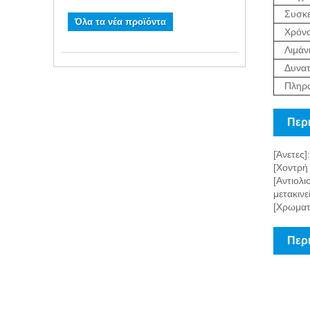
Συσκε
Όλα τα νέα προϊόντα
Χρόν
Λιμάν
Δυνατ
Πληρ
Περι
[Άνετες]
[Χοντρή 
[Αντιολι
μετακινε
[Χρωματι
Περ