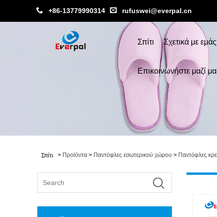
+86-13779990314
rufuswei@everpal.cn
Σπίτι
Σχετικά με εμάς
Επικοινωνήστε μαζί μα
>
Προϊόντα
>
Παντόφλες εσωτερικού χώρου
>
Παντόφλες κρ
Σπίτι