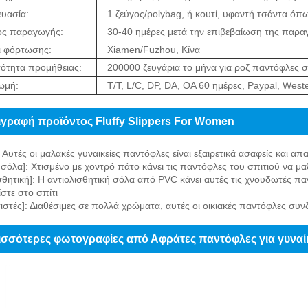
υασία:
1 ζεύγος/polybag, ή κουτί, υφαντή τσάντα όπω
ος παραγωγής:
30-40 ημέρες μετά την επιβεβαίωση της παραγ
ι φόρτωσης:
Xiamen/Fuzhou, Κίνα
ότητα προμήθειας:
200000 ζευγάρια το μήνα για ροζ παντόφλες σ
ωμή:
T/T, L/C, DP, DA, OA 60 ημέρες, Paypal, West
γραφή προϊόντος Fluffy Slippers For Women
: Αυτές οι μαλακές γυναικείες παντόφλες είναι εξαιρετικά ασαφείς και α
σόλα]: Χτισμένο με χοντρό πάτο κάνει τις παντόφλες του σπιτιού να μαξ
σθητική]: Η αντιολισθητική σόλα από PVC κάνει αυτές τις χνουδωτές παν
ίστε στο σπίτι
στές]: Διαθέσιμες σε πολλά χρώματα, αυτές οι οικιακές παντόφλες συν
ισσότερες φωτογραφίες από Αφράτες παντόφλες για γυναί