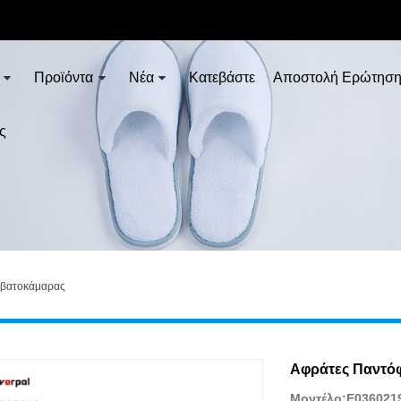
Προϊόντα
Νέα
Κατεβάστε
Αποστολή Ερώτησ
ς
εβατοκάμαρας
Αφράτες Παντόφ
Μοντέλο:E036021