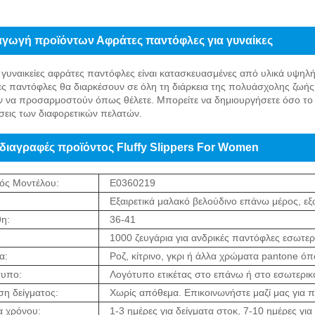
αγωγή προϊόντων Αφράτες παντόφλες για γυναίκες
 γυναικείες αφράτες παντόφλες είναι κατασκευασμένες από υλικά υψηλή
ίες παντόφλες θα διαρκέσουν σε όλη τη διάρκεια της πολυάσχολης ζωής
 να προσαρμοστούν όπως θέλετε. Μπορείτε να δημιουργήσετε όσο το δ
σεις των διαφορετικών πελατών.
ιαγραφές προϊόντος Fluffy Slippers For Women
ός Μοντέλου:
E0360219
:
Εξαιρετικά μαλακό βελούδινο επάνω μέρος, ε
η:
36-41
1000 ζευγάρια για ανδρικές παντόφλες εσωτε
α:
Ροζ, κίτρινο, γκρι ή άλλα χρώματα pantone όπ
τυπο:
Λογότυπο ετικέτας στο επάνω ή στο εσωτερι
η δείγματος:
Χωρίς απόθεμα. Επικοινωνήστε μαζί μας για 
α χρόνου:
1-3 ημέρες για δείγματα στοκ, 7-10 ημέρες γι