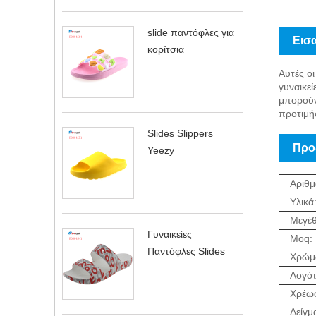
slide παντόφλες για
Εισ
κορίτσια
Αυτές οι
γυναικε
μπορούν
προτιμή
Slides Slippers
Προδ
Yeezy
Αριθμ
Υλικά
Μεγέθ
Γυναικείες
Moq:
Παντόφλες Slides
Χρώμ
Λογό
Χρέωσ
Δείγμ