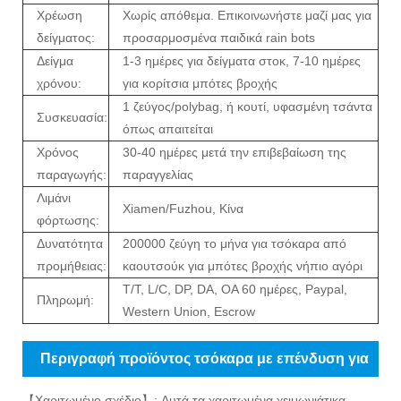
Χρέωση
Χωρίς απόθεμα. Επικοινωνήστε μαζί μας για
δείγματος:
προσαρμοσμένα παιδικά rain bots
Δείγμα
1-3 ημέρες για δείγματα στοκ, 7-10 ημέρες
χρόνου:
για κορίτσια μπότες βροχής
1 ζεύγος/polybag, ή κουτί, υφασμένη τσάντα
Συσκευασία:
όπως απαιτείται
Χρόνος
30-40 ημέρες μετά την επιβεβαίωση της
παραγωγής:
παραγγελίας
Λιμάνι
Xiamen/Fuzhou, Κίνα
φόρτωσης:
Δυνατότητα
200000 ζεύγη το μήνα για τσόκαρα από
προμήθειας:
καουτσούκ για μπότες βροχής νήπιο αγόρι
T/T, L/C, DP, DA, OA 60 ημέρες, Paypal,
Πληρωμή:
Western Union, Escrow
Περιγραφή προϊόντος τσόκαρα με επένδυση για
παιδιά
【Χαριτωμένο σχέδιο】: Αυτά τα χαριτωμένα χειμωνιάτικα