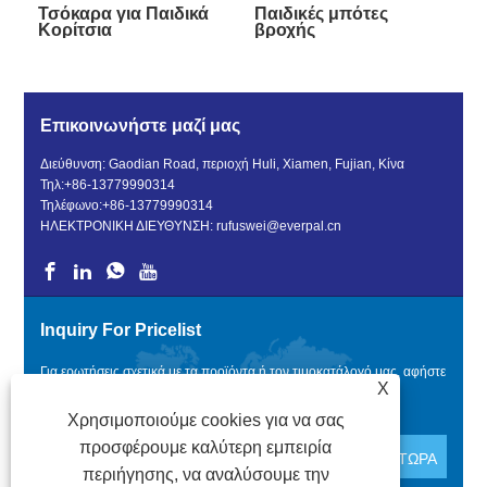
Τσόκαρα για Παιδικά
Παιδικές μπότες
Κορίτσια
βροχής
Επικοινωνήστε μαζί μας
Διεύθυνση: Gaodian Road, περιοχή Huli, Xiamen, Fujian, Κίνα
Τηλ:
+86-13779990314
Τηλέφωνο:
+86-13779990314
ΗΛΕΚΤΡΟΝΙΚΗ ΔΙΕΥΘΥΝΣΗ:
rufuswei@everpal.cn
Inquiry For Pricelist
Για ερωτήσεις σχετικά με τα προϊόντα ή τον τιμοκατάλογό μας, αφήστε
X
μας το email σας και θα επικοινωνήσουμε εντός 24 ωρών.
Χρησιμοποιούμε cookies για να σας
προσφέρουμε καλύτερη εμπειρία
περιήγησης, να αναλύσουμε την