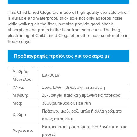
Εισαγωγή προϊόντων τσόκαρα με επένδυση για
This Child Lined Clogs are made of high quality eva sole which
is durable and waterproof, thick sole not only absorbs noise
παιδιά
while walking on the floor, but also provide good shock
absorption and protects the floor from scratches. The long
plush lining of Child Lined Clogs offers the most comfortable in
freeze days.
Προδιαγραφές προϊόντος για τσόκαρα με
επένδυση για παιδιά
Αριθμός
E878016
Μοντέλου:
Υλικά:
Σόλα EVA + βελούδινη επένδυση
Μεγέθη:
26-38# για παιδικά χειμωνιάτικα τσόκαρα
Moq:
3600pairs/3color/size run
Πράσινο, μωβ, ροζ, μπλε ή άλλα χρώματα
Χρώμα:
όπως απαιτείται.
Επιτρέπεται προσαρμοσμένο λογότυπο στις
Λογότυπο:
μπότες