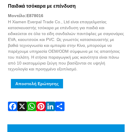
Fac
X
Wha
Pint
Link
Sha
Παιδικά τσόκαρα με επένδυση
Μοντέλο:E878016
Η Xiamen Everpal Trade Co., Ltd είναι επαγγελματίας
κατασκευαστής τσόκαρα με επένδυση για παιδιά και
ειδικεύεται σε όλα τα είδη σανδαλιών παντόφλες με σαγιονάρες
EVA, καουτσούκ και PVC. Ως γνωστός κατασκευαστής με
βαθιά τεχνογνωσία και εμπειρία στην Κίνα, μπορούμε να
παρέχουμε υπηρεσία OEM/ODM σύμφωνα με τις απαιτήσεις
του πελάτη. Η ετήσια παραγωγική μας ικανότητα είναι πάνω
από 10 εκατομμύρια ζεύγη που βασίζονται σε υψηλή
τεχνολογία και προηγμένο εξοπλισμό.
Αποστολή Ερώτησης