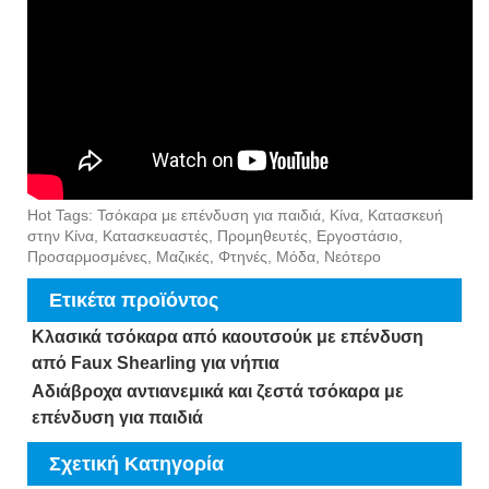
Hot Tags: Τσόκαρα με επένδυση για παιδιά, Κίνα, Κατασκευή
στην Κίνα, Κατασκευαστές, Προμηθευτές, Εργοστάσιο,
Προσαρμοσμένες, Μαζικές, Φτηνές, Μόδα, Νεότερο
Ετικέτα προϊόντος
Κλασικά τσόκαρα από καουτσούκ με επένδυση
από Faux Shearling για νήπια
Αδιάβροχα αντιανεμικά και ζεστά τσόκαρα με
επένδυση για παιδιά
Σχετική Κατηγορία